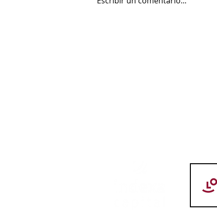
Escribir un comentario...
Logrobasket Club primer
"Club amigo" del Club
Deportivo Promete
LOGR