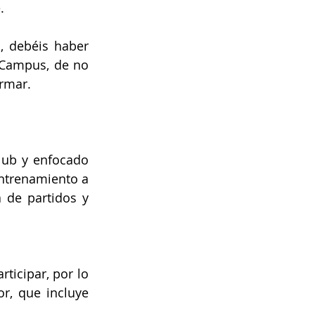
.
, debéis haber 
 Campus, de no 
irmar.
lub y enfocado 
ntrenamiento a 
 de partidos y 
icipar, por lo 
, que incluye 