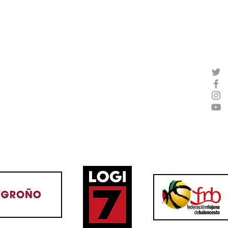
LOTERÍA DE NAVIDAD YA A
LA VENTA
OBASKET ​
CLUB