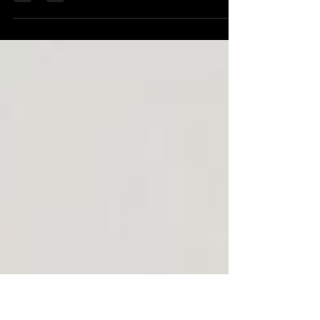
Mañana durante la presentación del Club
pondremos a la venta la lotería de Navidad del
equipo. El número que jugaremos será el
55904. Os...