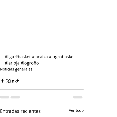
#liga
#basket
#lacaixa
#logrobasket
#larioja
#logroño
Noticias generales
Entradas recientes
Ver todo