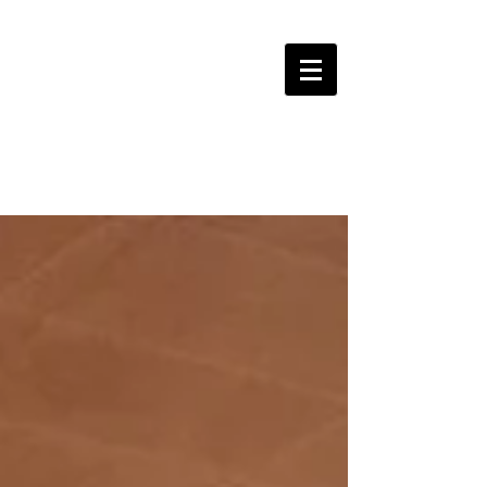
LOGROBASKET ​
CLUB