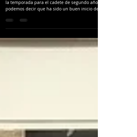
Crónicas de la jornada del 4/5 de
Noviembre
LOYOLA 12-95 LOGROBASKET Primer partido de
la temporada para el cadete de segundo año y
podemos decir que ha sido un buen inicio de
liga....