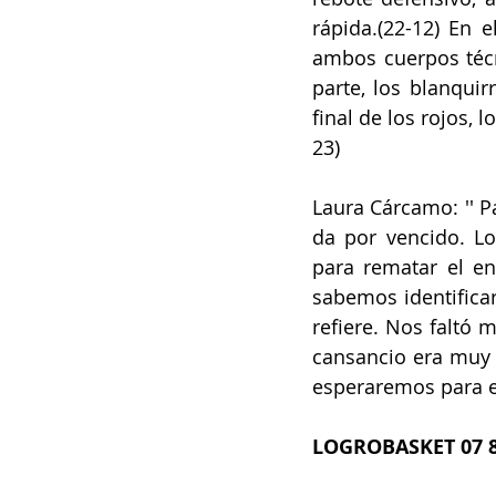
rápida.(22-12) En e
ambos cuerpos técn
parte, los blanquir
final de los rojos, l
23)
Laura Cárcamo: '' P
da por vencido. Lo
para rematar el e
sabemos identificar
refiere. Nos faltó 
cansancio era muy 
esperaremos para el
LOGROBASKET 07 8