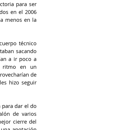
toria para ser 
os en el 2006 
 a menos en la 
cuerpo técnico 
staban sacando 
an a ir poco a 
 ritmo en un 
rovecharían de 
es hizo seguir 
 para dar el do 
lón de varios 
jor cierre del 
 una anotación 