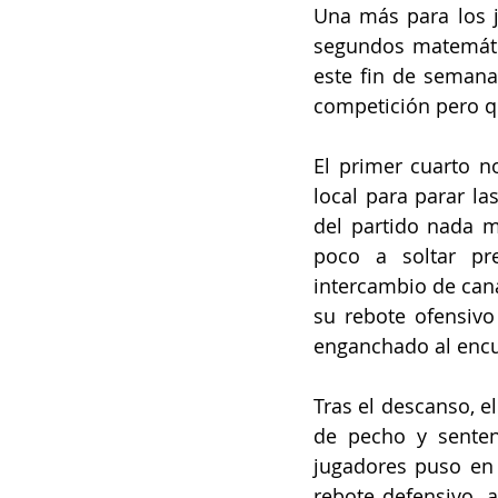
Una más para los j
segundos matemátic
este fin de semana
competición pero qu
El primer cuarto n
local para parar la
del partido nada m
poco a soltar pr
intercambio de cana
su rebote ofensivo 
enganchado al encu
Tras el descanso, el
de pecho y sentenc
jugadores puso en v
rebote defensivo, 