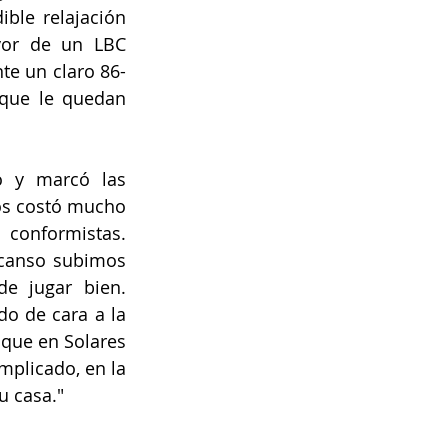
ble relajación 
vor de un LBC 
te un claro 86-
que le quedan 
 y marcó las 
os costó mucho 
conformistas. 
canso subimos 
 jugar bien. 
o de cara a la 
que en Solares 
plicado, en la 
u casa."