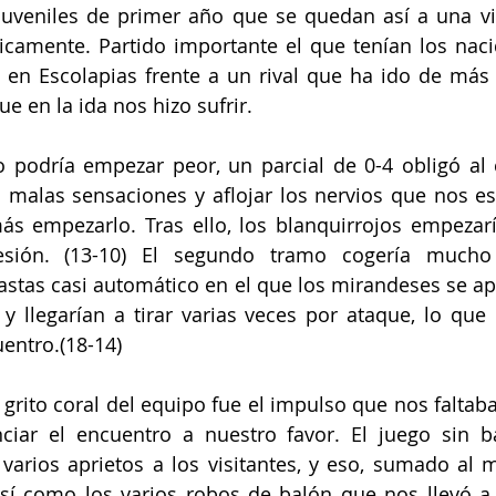
uveniles de primer año que se quedan así a una vic
amente. Partido importante el que tenían los nacid
 en Escolapias frente a un rival que ha ido de más
e en la ida nos hizo sufrir.
o podría empezar peor, un parcial de 0-4 obligó al 
s malas sensaciones y aflojar los nervios que nos e
ás empezarlo. Tras ello, los blanquirrojos empezarí
esión. (13-10) El segundo tramo cogería mucho
stas casi automático en el que los mirandeses se ap
y llegarían a tirar varias veces por ataque, lo que l
entro.(18-14)
 grito coral del equipo fue el impulso que nos faltaba
iar el encuentro a nuestro favor. El juego sin ba
arios aprietos a los visitantes, y eso, sumado al me
así como los varios robos de balón que nos llevó a