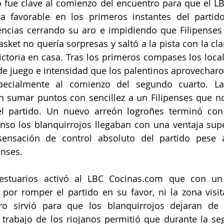
o fue clave al comienzo del encuentro para que el L
a favorable en los primeros instantes del partido.
encias cerrando su aro e impidiendo que Filipenses 
sket no quería sorpresas y saltó a la pista con la cla
toria en casa. Tras los primeros compases los local
 juego e intensidad que los palentinos aprovecharon
specialmente al comienzo del segundo cuarto. Las
n sumar puntos con sencillez a un Filipenses que n
l partido. Un nuevo arreón logroñes terminó con
nso los blanquirrojos llegaban con una ventaja super
ensación de control absoluto del partido pese 
enses. 
estuarios activó al LBC Cocinas.com que con un t
 por romper el partido en su favor, ni la zona visita
ro sirvió para que los blanquirrojos dejaran de
 trabajo de los riojanos permitió que durante la se