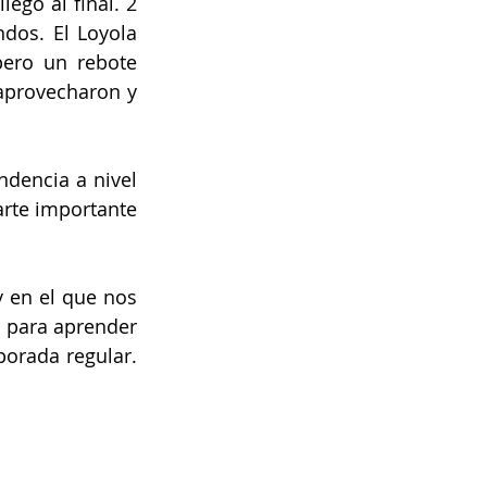
gó al final. 2 
dos. El Loyola 
pero un rebote 
aprovecharon y 
dencia a nivel 
arte importante 
 en el que nos 
 para aprender 
orada regular. 