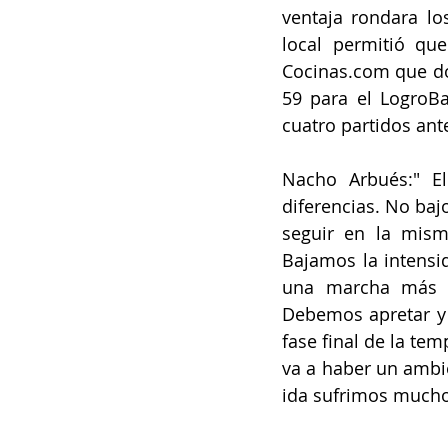
ventaja rondara lo
local permitió qu
Cocinas.com que do
59 para el LogroB
cuatro partidos ante
Nacho Arbués:" El
diferencias. No baj
seguir en la mism
Bajamos la intensi
una marcha más y
Debemos apretar y 
fase final de la te
va a haber un ambi
ida sufrimos mucho 