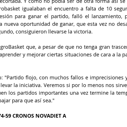
ecortada. Y como no podía ser de otra forma así se lle
grobasket igualaban el encuentro a falta de 10 segun
esión para ganar el partido, falló el lanzamiento, 
na nueva oportunidad de ganar, que esta vez no des
gundo, consiguieron llevarse la victoria.
groBasket que, a pesar de que no tenga gran trascen
 aprender y mejorar ciertas situaciones de cara a la p
: "Partido flojo, con muchos fallos e imprecisiones y
evar la iniciativa. Veremos si por lo menos nos sirve
en los partidos importantes una vez termine la temp
jar para que así sea."
74-59 CRONOS NOVADIET A