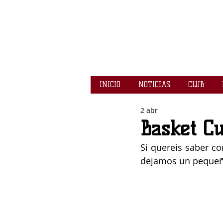
INICIO
NOTICIAS
CLUB
2 abr
Basket C
Si quereis saber co
dejamos un pequeño