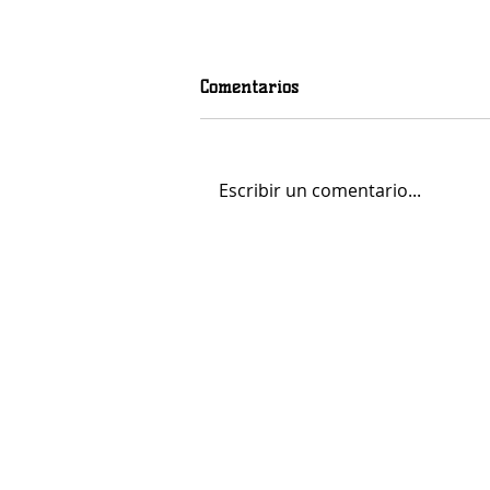
Comentarios
Escribir un comentario...
Mohamed Fares Ochi, calidad
y centímetros para el juego
interior del LogroBasket Logi7
LOGR