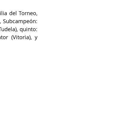
lia del Torneo, 
6, Subcampeón: 
dela), quinto: 
r (Vitoria), y 