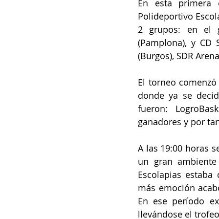
En esta primera 
Polideportivo Escol
2 grupos: en el g
(Pamplona), y CD S
(Burgos), SDR Arenas
El torneo comenzó a
donde ya se decidi
fueron: LogroBask
ganadores y por tan
A las 19:00 horas se
un gran ambiente e
Escolapias estaba 
más emoción acabó 
En ese período ex
llevándose el trofe