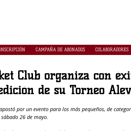
LOGROBASKET ​
CLUB
INSCRIPCIÓN
CAMPAÑA DE ABONADOS
COLABORADORES
et Club organiza con éxi
edición de su Torneo Alev
 apostó por un evento para los más pequeños, de categorí
  sábado 26 de mayo.