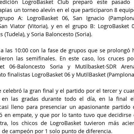
edición LogroBasket Club preparó este pasado 
apias un torneo alevín en el que participaron 8 equipo
rupo A: LogroBasket 06, San Ignacio (Pamplona)
an Viator (Vitoria), y en el grupo B: LogroBasket 0
 (Tudela), y Soria Baloncesto (Soria).
 las 10:00 con la fase de grupos que se prolongó ha
eron las semifinales. En este caso, los cruces por
et 06-Baloncesto Soria y Mutilbasket-SDR Arena
to finalistas LogroBasket 06 y MutilBasket (Pamplona
 celebró la gran final y el partido por el tercer y cua
n las gradas durante todo el día, en la final el 
casi lleno para presenciar un apasionante partido 
en empate, y que por lo tanto tuvo que decidirse e
tra, los chicos de LogroBasket tuvieron más acier
o de campeón por 1 solo punto de diferencia.