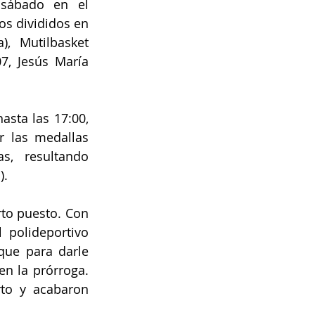
sábado en el 
s divididos en 
, Mutilbasket 
7, Jesús María 
sta las 17:00, 
 las medallas 
s, resultando 
).
rto puesto. Con 
polideportivo 
que para darle 
n la prórroga. 
to y acabaron 