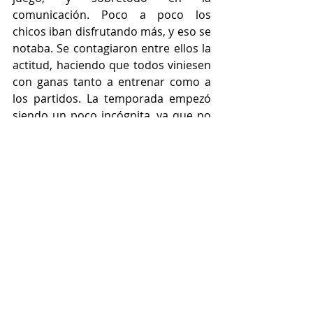
comunicación. Poco a poco los 
chicos iban disfrutando más, y eso se 
notaba. Se contagiaron entre ellos la 
actitud, haciendo que todos viniesen 
con ganas tanto a entrenar como a 
los partidos. La temporada empezó 
siendo un poco incógnita, ya que no 
sabíamos cuál era nuestro sitio, 
quedando en la primera fase a una 
victoria de entrar en el grupo de liga. 
Sin embargo, nos gustaba la idea de 
poder competir en copa, y por que 
no, pelear hasta el final. Y así fue, ya 
que hasta la última jornada había 
opciones de quedar entre los tres 
primeros. Y en lo personal, despues 
de estar entrenando a este grupo 4 
años, y saber como son todos y cada 