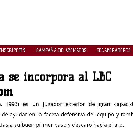
LOGROBASKET ​
CLUB
INSCRIPCIÓN
CAMPAÑA DE ABONADOS
COLABORADORES
a se incorpora al LBC
com
a, 1993) es un jugador exterior de gran capacida
 de ayudar en la faceta defensiva del equipo y tamb
ias a su buen primer paso y descaro hacia el aro.