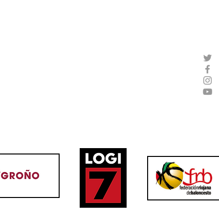
Joey Reilly, un anotador para
Davi
el LogroBasket Logi7
el ju
Logr
OBASKET ​
CLUB