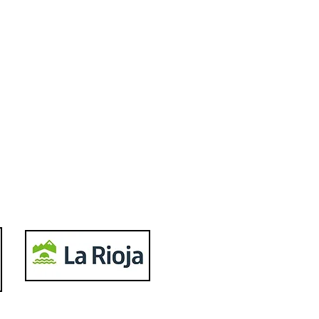
d Efambe, músculo para
ego interior del
oBasket Logi7
Twitter
Follow us
Facebook
Become a Fan
Instagram
Follow us
YouTube
Subscribe