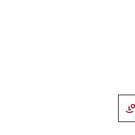
Mohamed Fares Ochi, calidad
y centímetros para el juego
interior del LogroBasket Logi7
LOGR