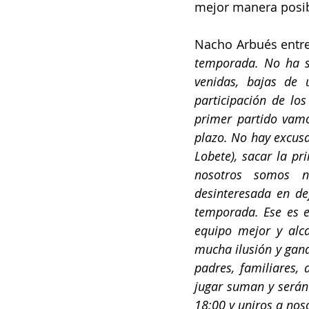
mejor manera posib
Nacho Arbués entre
temporada. No ha si
venidas, bajas de 
participación de lo
primer partido vamo
plazo. No hay excus
Lobete), sacar la p
nosotros somos n
desinteresada en de
temporada. Ese es el
equipo mejor y alca
mucha ilusión y gana
padres, familiares,
jugar suman y serán 
18:00 y uniros a nos