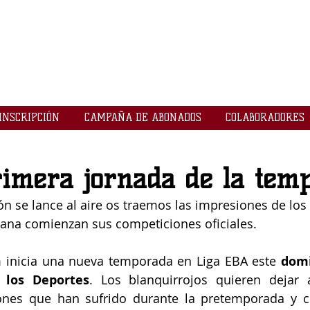
LOGROBASKET ​
CLUB
INSCRIPCIÓN
CAMPAÑA DE ABONADOS
COLABORADORES
rimera jornada de la tem
ón se lance al aire os traemos las impresiones de los
mana comienzan sus competiciones oficiales. 
 inicia una nueva temporada en Liga EBA este 
domi
 los Deportes
. Los blanquirrojos quieren dejar 
ones que han sufrido durante la pretemporada y c