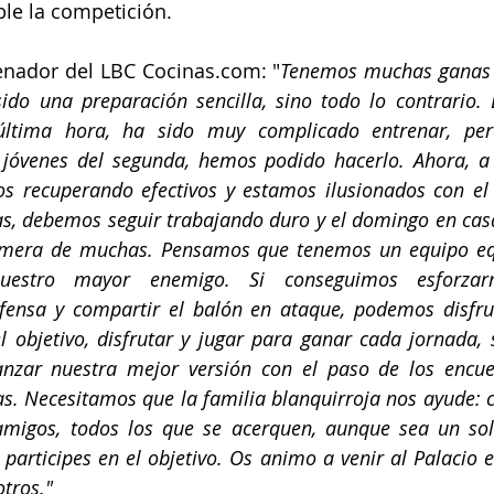
le la competición. 
nador del LBC Cocinas.com: "
Tenemos muchas ganas 
do una preparación sencilla, sino todo lo contrario. L
última hora, ha sido muy complicado entrenar, pero
s jóvenes del segunda, hemos podido hacerlo. Ahora, a 
s recuperando efectivos y estamos ilusionados con el 
as, debemos seguir trabajando duro y el domingo en cas
rimera de muchas. Pensamos que tenemos un equipo equ
uestro mayor enemigo. Si conseguimos esforzar
fensa y compartir el balón en ataque, podemos disfru
 objetivo, disfrutar y jugar para ganar cada jornada, 
nzar nuestra mejor versión con el paso de los encue
s. Necesitamos que la familia blanquirroja nos ayude: c
 amigos, todos los que se acerquen, aunque sea un solo
participes en el objetivo. Os animo a venir al Palacio e
otros."