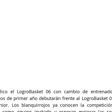
ico el LogroBasket 06 con cambio de entrenador
los de primer año debutarán frente al LogroBasket 0
nior. Los blanquirrojos ya conocen la competición 
como equipo invitado y esperan mejorar las sen