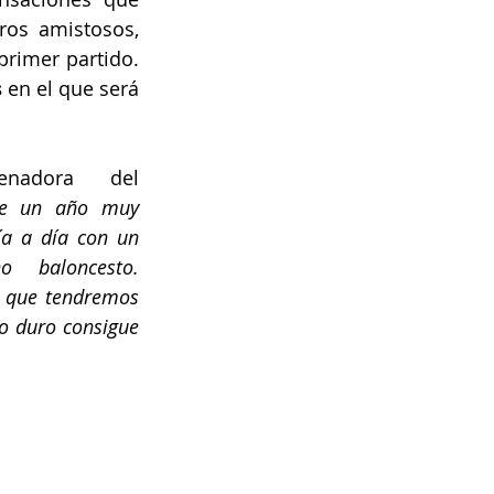
os amistosos, 
rimer partido. 
s
 en el que será 
nadora del 
ne un año muy 
ía a día con un 
baloncesto. 
 que tendremos 
o duro consigue 