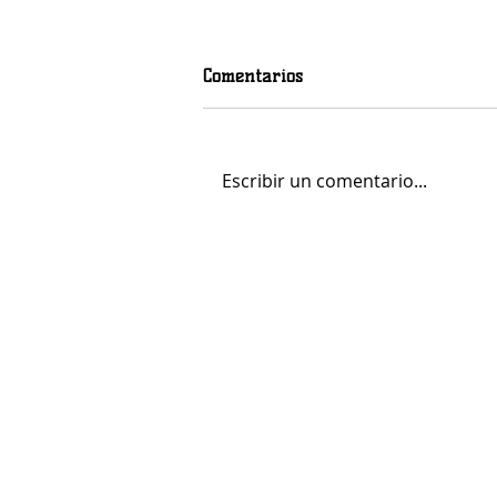
Comentarios
Escribir un comentario...
Mohamed Fares Ochi, calidad
y centímetros para el juego
interior del LogroBasket Logi7
LOGR