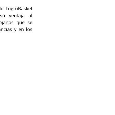
do LogroBasket 
u ventaja al 
ojanos que se 
ncias y en los 