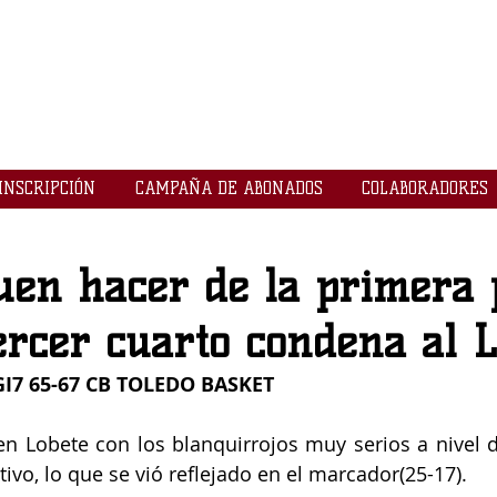
LOGROBASKET ​
CLUB
INSCRIPCIÓN
CAMPAÑA DE ABONADOS
COLABORADORES
uen hacer de la primera 
rcer cuarto condena al L
7 65-67 CB TOLEDO BASKET
en Lobete con los blanquirrojos muy serios a nivel d
ivo, lo que se vió reflejado en el marcador(25-17).