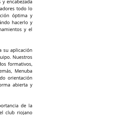
s y encabezada 
adores todo lo 
ción óptima y 
ndo hacerlo y 
amientos y el 
su aplicación 
uipo. Nuestros 
os formativos, 
demás, Menuba 
do orientación 
rma abierta y 
rtancia de la 
l club riojano 