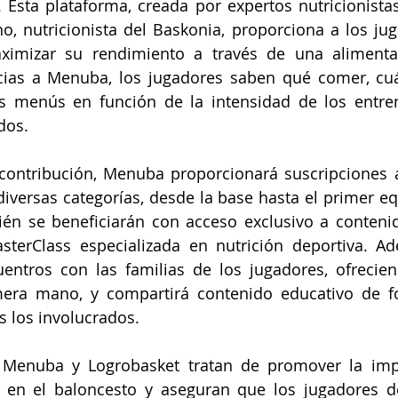
. Esta plataforma, creada por expertos nutricionista
, nutricionista del Baskonia, proporciona a los jug
ximizar su rendimiento a través de una alimenta
cias a Menuba, los jugadores saben qué comer, cuá
s menús en función de la intensidad de los entren
dos.
ontribución, Menuba proporcionará suscripciones a 
iversas categorías, desde la base hasta el primer eq
én se beneficiarán con acceso exclusivo a contenid
sterClass especializada en nutrición deportiva. A
uentros con las familias de los jugadores, ofrecien
mera mano, y compartirá contenido educativo de fo
s los involucrados. 
 Menuba y Logrobasket tratan de promover la impo
a en el baloncesto y aseguran que los jugadores de