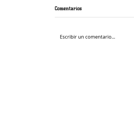
Comentarios
Escribir un comentario...
Mohamed Fares Ochi, calidad
y centímetros para el juego
interior del LogroBasket Logi7
LOGR