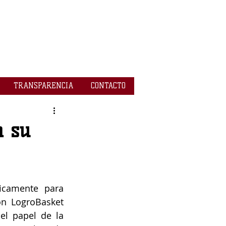
TRANSPARENCIA
CONTACTO
a su
icamente para 
n LogroBasket 
el papel de la 