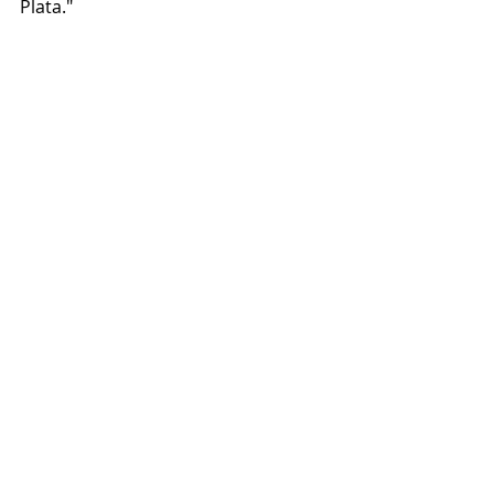
Plata."
Entradas recientes
Ver todo