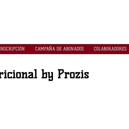
LOGROBASKET ​
CLUB
INSCRIPCIÓN
CAMPAÑA DE ABONADOS
COLABORADORES
icional by Prozis