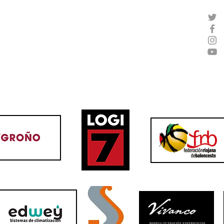
OBASKET ​
CLUB