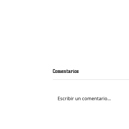
Comentarios
Escribir un comentario...
Mohamed Fares Ochi, calidad
y centímetros para el juego
interior del LogroBasket Logi7