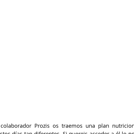
 colaborador Prozis os traemos una plan nutricion
stos días tan diferentes. Si quereis acceder a él lo p