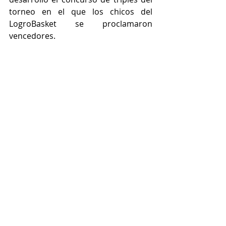
torneo en el que los chicos del 
LogroBasket se proclamaron 
vencedores.
 Foto: MHL Sports
Chuchi Yanot: "Lo que más destaco 
de esta Marina D’Or Basket Cup es la 
ilusión, el buen ambiente y las ganas 