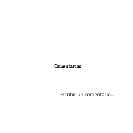
Comentarios
Escribir un comentario...
Mohamed Fares Ochi, calidad
y centímetros para el juego
interior del LogroBasket Logi7