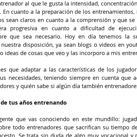
renador al que le gusta la intensidad, concentración y
 En cuanto a la preparación de los entrenamientos, i
os sean claros en cuanto a la comprensión y que se i
a progresiva en cuanto a dificultad de ejecució
pre que sea necesario. Hoy en día tenemos la su
uestra disposición, ya sean blogs o videos en youtu
o ideas de cosas que veo y las incorporo a mis entr
nes que adaptar a las características de los jugador
sus necesidades, teniendo siempre en cuenta que 
dores y quién sabe si algún día también entrenadore
r de tus años entrenando
ente que vas conociendo en este mundillo: jugado
sobre todo entrenadores que sacrifican su tiempo de
cesto. Se trata sin duda de algo muy vocacional y 