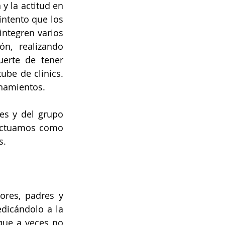
 la actitud en 
ntento que los 
ntegren varios 
n, realizando 
erte de tener 
be de clinics. 
enamientos.
es y del grupo 
actuamos como 
s.
res, padres y 
dicándolo a la 
que a veces no 