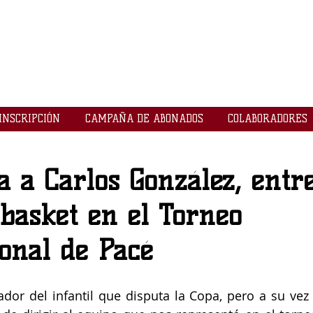
LOGROBASKET ​
CLUB
INSCRIPCIÓN
CAMPAÑA DE ABONADOS
COLABORADORES
a a Carlos González, entr
basket en el Torneo
onal de Pacé
ador del infantil que disputa la Copa, pero a su vez 