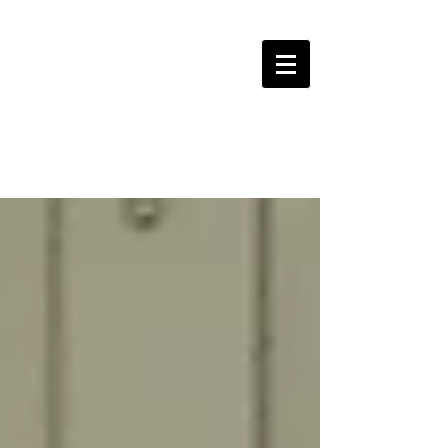
LOGROBASKET ​
CLUB