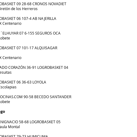
ROBASKET 09 28-68 CRONOS NOVADIET
Bretón de los Herreros
ROBASKET 06 107-4 AB NAJERILLA
IX Centenario
 D´ELHUYAR 07 6-155 SEGUROS OCA
Lobete
ROBASKET 07 101-17 ALQUISAGAR
IX Centenario
GRADO CORAZÓN 36-91 LOGROBASKET 04
esuitas
ROBASKET 06 36-63 LOYOLA
Escolapias
 COCINAS.COM 90-58 BECEDO SANTANDER
Lobete
ngo
SANIGNACIO 58-68 LOGROBASKET 05
aula Montal
ROBASKET 79-73 HUMICLIMA