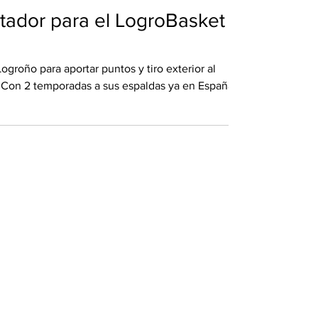
otador para el LogroBasket
ogroño para aportar puntos y tiro exterior al
. Con 2 temporadas a sus espaldas ya en España,
egunda FEB, Reilly ha demostrado su capacidad
primera temporada, donde asombró con un 41% en
ntos a canasta. Esos números le valieron para
Segunda FEB, al igual que el equipo logroñés al