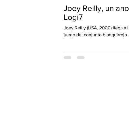
Joey Reilly, un an
Logi7
Joey Reilly (USA, 2000) llega a L
juego del conjunto blanquirrojo
una en Tercera FEB y otra en S
para anotar, sobre todo en su 
triples anotando 100 de 241 inte
subir de categoría y debutar en 
que ahora l