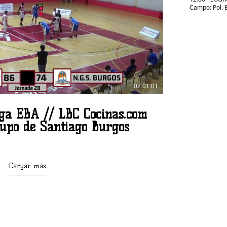
Campo: Pol. 
Reproducir video
02:01:01
iga EBA // LBC Cocinas.com
rupo de Santiago Burgos
Cargar más