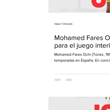
hace 1 minuto
Mohamed Fares Och
para el juego inte
Mohamed Fares Ochi (Túnez, 1999
temporadas en España. En concret
Cultural Leonesa en Segunda FEB,
rebotes, siendo uno de los juga
valiéndole para fichar al año si
liga, el Club Baloncesto Ciudad
pasada el