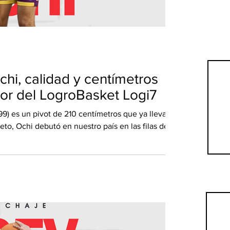
i, calidad y centímetros
rior del LogroBasket Logi7
) es un pivot de 210 centímetros que ya lleva 2
o, Ochi debutó en nuestro país en las filas de la
 con unos registros de casi 11 puntos y 7
dores revelación en la temporada 2024/2025 y
guiente por uno de los equipos importantes de la
 de Valladolid. Con dicho equipo, la temporada