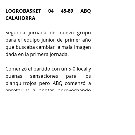
LOGROBASKET 04 45-89 ABQ 
CALAHORRA
Segunda jornada del nuevo grupo 
para el equipo junior de primer año 
que buscaba cambiar la mala imagen 
dada en la primera jornada.
Comenzó el partido con un 5-0 local y 
buenas sensaciones para los 
blanquirrojos pero ABQ comenzó a 
apretar y a anotar aprovechando 
cualquier mínimo fallo defensivo 
llegando al final del cuarto con el 
marcador 10-22. El segundo cuarto 
fue arrollador por parte de ABQ y 
aunque los junior de Carlos 
intentaban como podían frenar el 