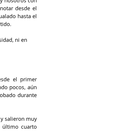
y nosotros con 
otar desde el 
ualado hasta el 
tido.
idad, ni en 
sde el primer 
do pocos, aún 
robado durante 
y salieron muy 
último cuarto 