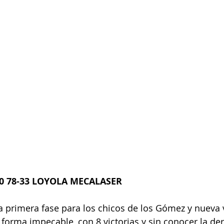
0 78-33 LOYOLA MECALASER
a primera fase para los chicos de los Gómez y nueva v
forma impecable, con 8 victorias y sin conocer la derr