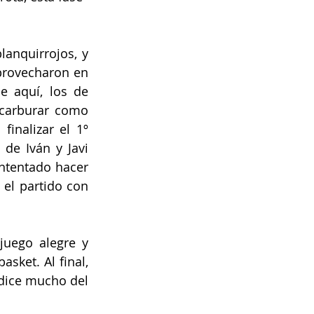
anquirrojos, y 
provecharon en 
 aquí, los de 
carburar como 
inalizar el 1º 
e Iván y Javi 
ntentado hacer 
el partido con 
uego alegre y 
sket. Al final, 
dice mucho del 