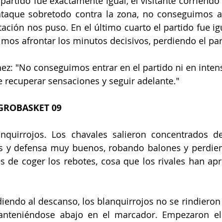
partido fue exactamente igual, el visitante corriendo 
taque sobretodo contra la zona, no conseguimos an
itación nos puso. En el último cuarto el partido fue ig
imos afrontar los minutos decisivos, perdiendo el par
ez: "No conseguimos entrar en el partido ni en intens
 recuperar sensaciones y seguir adelante."
GROBASKET 09
anquirrojos. Los chavales salieron concentrados de
s y defensa muy buenos, robando balones y perdien
s de coger los rebotes, cosa que los rivales han ap
diendo al descanso, los blanquirrojos no se rindieron 
anteniéndose abajo en el marcador. Empezaron el 