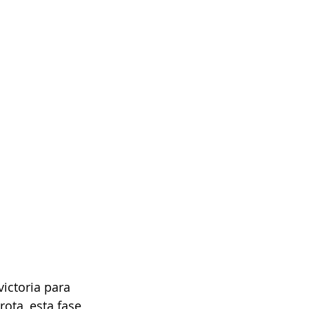
ictoria para 
ota, esta fase 