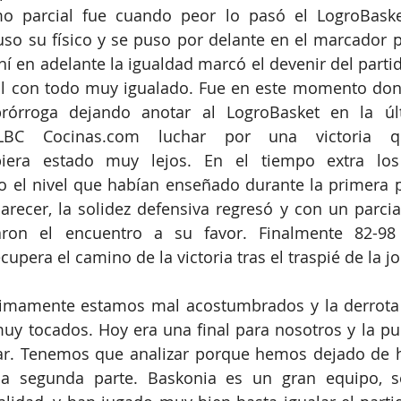
imo parcial fue cuando peor lo pasó el LogroBaske
so su físico y se puso por delante en el marcador p
ahí en adelante la igualdad marcó el devenir del parti
nal con todo muy igualado. Fue en este momento don
prórroga dejando anotar al LogroBasket en la úl
 LBC 
Cocinas.com
 luchar por una victoria q
biera estado muy lejos. En el tiempo extra los 
el nivel que habían enseñado durante la primera par
parecer, la solidez defensiva regresó y con un parcial
cupera el camino de la victoria tras el traspié de la 
timamente estamos mal acostumbrados y la derrota 
uy tocados. Hoy era una final para nosotros y la pu
ar. Tenemos que analizar porque hemos dejado de ha
 segunda parte. Baskonia es un gran equipo, se