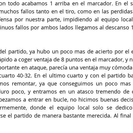
 con todo acabamos 1 arriba en el marcador. En el 
uchos fallos tanto en el tiro, como en las perdidas
nsa por nuestra parte, impidiendo al equipo local
ntinuos fallos por ambos lados llegamos al descanso 1 
el partido, ya hubo un poco mas de acierto por el eq
ápido a coger ventaja de 8 puntos en el marcador, y n
portante en ataque, parecía una ventaja muy cómoda 
cuarto 40-32. En el ultimo cuarto y con el partido bas
mos remontar, ya que conseguimos un poco mas d
duro poco, y entramos en un atasco tremendo de ca
ezamos a entrar en bucle, no hicimos buenas decisi
rmemente, donde el equipo local solo se dedico
rse el partido de manera bastante merecida. Al final 