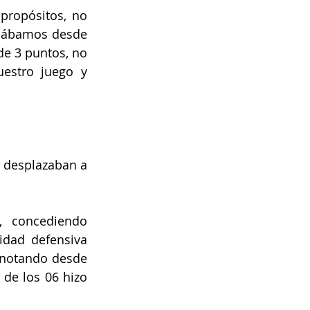
ropósitos, no 
lábamos desde 
de 3 puntos, no 
estro juego y 
e desplazaban a 
 concediendo 
dad defensiva 
anotando desde 
 de los 06 hizo 