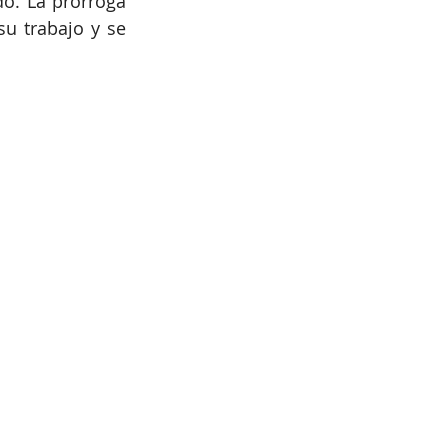
o. La prórroga 
u trabajo y se 