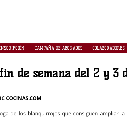
LOGROBASKET ​
CLUB
INSCRIPCIÓN
CAMPAÑA DE ABONADOS
COLABORADORES
fin de semana del 2 y 3 
BC 
COCINAS.COM
roga de los blanquirrojos que consiguen ampliar la 