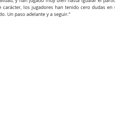
alidad, y han jugado muy bien hasta igualar el partid
 carácter, los jugadores han tenido cero dudas en s
ido. Un paso adelante y a seguir."