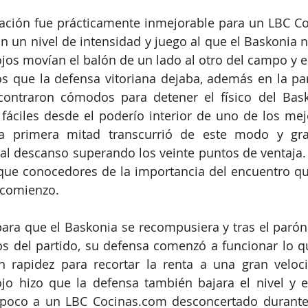
tación fue prácticamente inmejorable para un LBC 
Co
on un nivel de intensidad y juego al que el Baskonia n
ojos movían el balón de un lado al otro del campo y e
os que la defensa vitoriana dejaba, además en la par
contraron cómodos para detener el físico del Bask
fáciles desde el poderío interior de uno de los mej
la primera mitad transcurrió de este modo y grac
al descanso superando los veinte puntos de ventaja.
 que conocedores de la importancia del encuentro qu
 comienzo. 
para que el Baskonia se recompusiera y tras el parón e
s del partido, su defensa comenzó a funcionar lo qu
 rapidez para recortar la renta a una gran velocid
ojo hizo que la defensa también bajara el nivel y e
poco a un LBC 
Cocinas.com
 desconcertado durante 