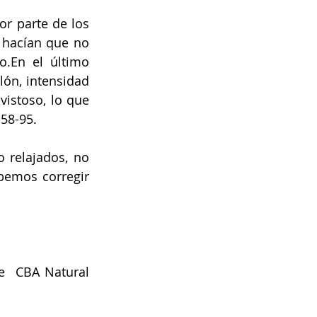
r parte de los 
 hacían que no 
o.En el último 
ón, intensidad 
istoso, lo que 
 58-95.
relajados, no 
emos corregir 
e  CBA Natural 