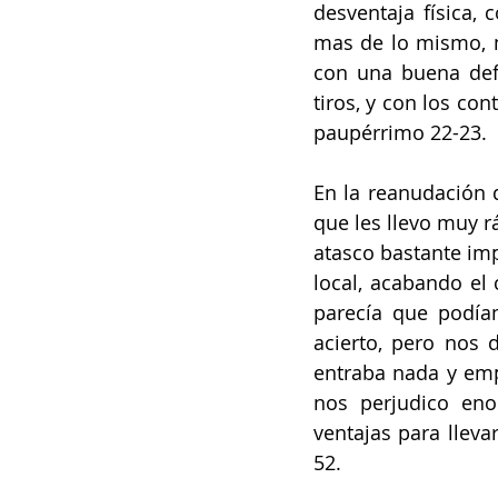
desventaja física,
mas de lo mismo, m
con una buena defe
tiros, y con los co
paupérrimo 22-23.  
En la reanudación d
que les llevo muy r
atasco bastante im
local, acabando el 
parecía que podía
acierto, pero nos 
entraba nada y emp
nos perjudico eno
ventajas para lleva
52.