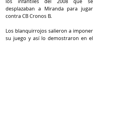
los infantiles del 2008 que se 
desplazaban a Miranda para jugar 
contra CB Cronos B.
Los blanquirrojos salieron a imponer 
su juego y así lo demostraron en el 
primer cuarto, atacando el aro rival 
una y otra vez y concentrados en 
defensa concediendo 2 tiros libres en 
este cuarto, finalizando con el 
marcador 2-27. En el segundo cuarto 
hubo menos acierto de cara al aro y 
relajación en defensa por lo que 
concedieron al rival canastas 
demasiado fáciles, pero los infantiles 
del 2008 siguieron aumentando su 
ventaja en el marcador llegando al 
descanso 9-46. 