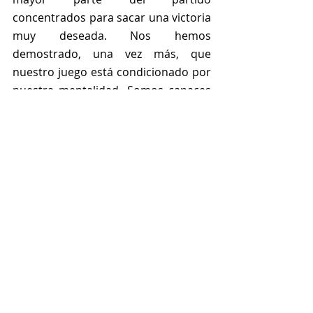
concentrados para sacar una victoria 
muy deseada. Nos hemos 
demostrado, una vez más, que 
nuestro juego está condicionado por 
nuestra mentalidad. Somos capaces 
de lo mejor y de peor en un mismo 
encuentro. No obstante; muy felices 
por quitarnos la espinita clavada que 
teníamos.”
AEMA CB ALFARO 45-31 LBC D