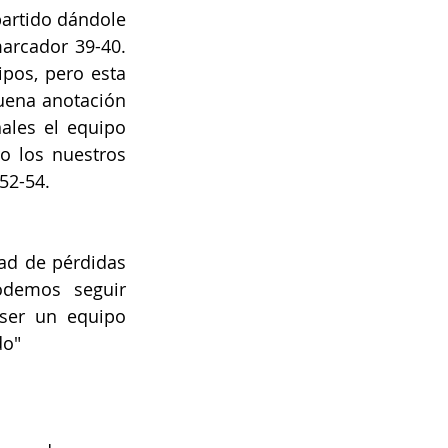
artido dándole 
arcador 39-40. 
os, pero esta 
uena anotación 
ales el equipo 
o los nuestros 
 52-54.
ad de pérdidas 
demos seguir 
ser un equipo 
do"