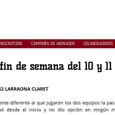
LOGROBASKET ​
CLUB
INSCRIPCIÓN
CAMPAÑA DE ABONADOS
COLABORADORES
fin de semana del 10 y 11
52 LARRAONA CLARET
te diferente al que jugaron los dos equipos la pasa
nó desde el inicio y no dio opción en ningún m