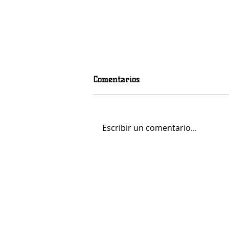
Comentarios
Escribir un comentario...
Mohamed Fares Ochi, calidad
y centímetros para el juego
interior del LogroBasket Logi7
LOGR