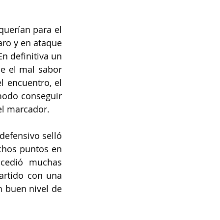
uerían para el 
ro y en ataque 
n definitiva un 
e el mal sabor 
 encuentro, el 
modo conseguir 
el marcador. 
efensivo selló 
chos puntos en 
ncedió muchas 
artido con una 
 buen nivel de 