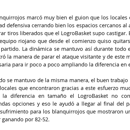
anquirrojos marcó muy bien el guion que los locales q
ad defensiva cerrando bien los espacios cercanos al a
ar tiros liberados que el LogroBasket supo castigar. E
 equipo riojano que desde el comienzo quiso quitars
partido. La dinámica se mantuvo así durante todo el
ó la manera de parar el ataque visitante y de este 
saria para ir poco a poco ampliando la diferencia en 
do se mantuvo de la misma manera, el buen trabajo d
s locales que encontraron gracias a este esfuerzo mu
a la diferencia en tamaño el LogroBasket no co
das opciones y eso le ayudó a llegar al final del p
 sufrimiento para los blanquirrojos que mostraron un
r ganando por 82-52. 