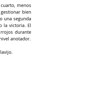
cuarto, menos 
gestionar bien 
do una segunda 
a victoria. El 
rrojos durante 
nivel anotador.
avijo. 