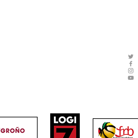
Joey Reilly, un anotador para
Davi
el LogroBasket Logi7
el ju
Logr
OBASKET ​
CLUB