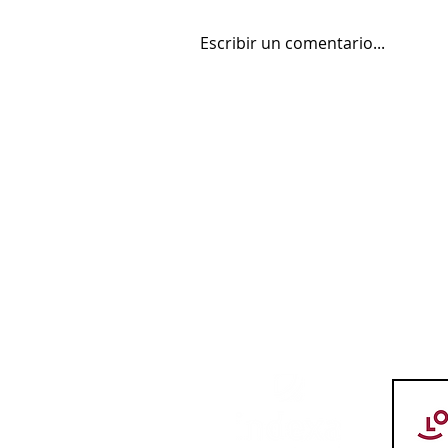
Escribir un comentario...
Mohamed Fares Ochi, calidad
y centímetros para el juego
interior del LogroBasket Logi7
LOGR