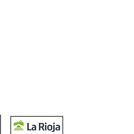
d Efambe, músculo para
ego interior del
oBasket Logi7
Twitter
Follow us
Facebook
Become a Fan
Instagram
Follow us
YouTube
Subscribe