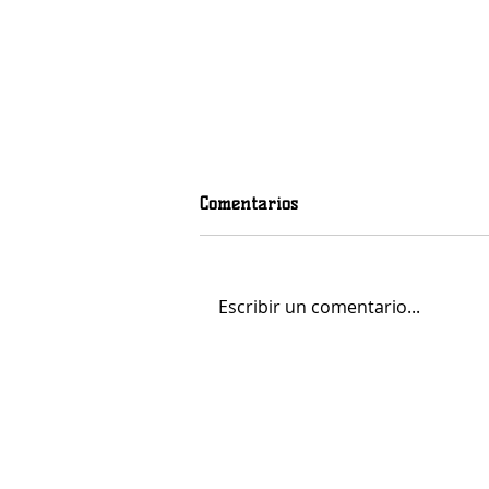
Comentarios
Escribir un comentario...
Mohamed Fares Ochi, calidad
y centímetros para el juego
interior del LogroBasket Logi7