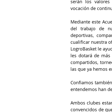
serán los valore
vocación de continu
Mediante este Acue
del trabajo de nu
deportivas, compa
cualificar nuestra o
LogroBasket le ayud
les dotará de más 
compartidos, torne
las que ya hemos em
Confiamos también 
entendemos han de s
Ambos clubes esta
convencidos de que 