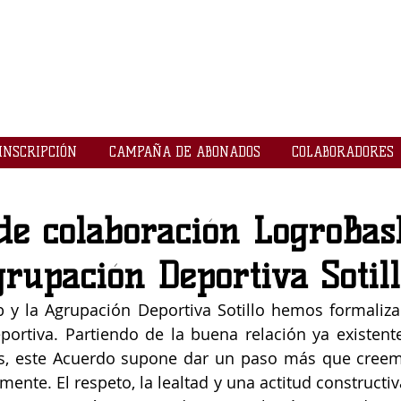
LOGROBASKET ​
CLUB
INSCRIPCIÓN
CAMPAÑA DE ABONADOS
COLABORADORES
de colaboración LogroBas
rupación Deportiva Sotill
b y la Agrupación Deportiva Sotillo hemos formaliz
ortiva. Partiendo de la buena relación ya existente,
s, este Acuerdo supone dar un paso más que creem
ente. El respeto, la lealtad y una actitud constructiv