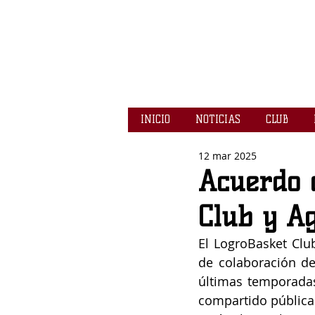
INICIO
NOTICIAS
CLUB
12 mar 2025
Acuerdo 
Club y Ag
El LogroBasket Clu
de colaboración dep
últimas temporada
compartido públicam