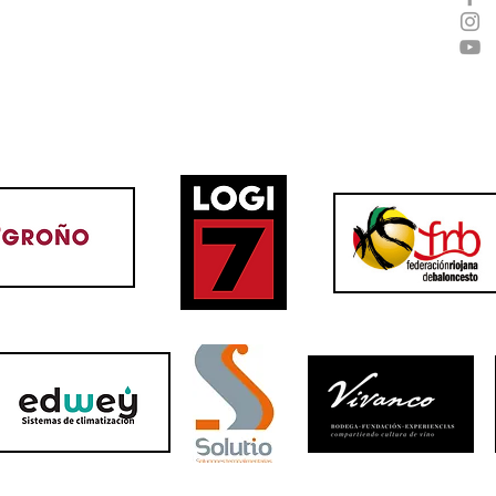
OBASKET ​
CLUB