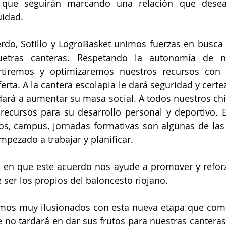
s que seguirán marcando una relación que desea
idad. 
rdo, Sotillo y LogroBasket unimos fuerzas en busca
etras canteras. Respetando la autonomía de nue
rtiremos y optimizaremos nuestros recursos con e
ferta. A la cantera escolapia le dará seguridad y certez
ará a aumentar su masa social. A todos nuestros chic
recursos para su desarrollo personal y deportivo. 
os, campus, jornadas formativas son algunas de las 
pezado a trabajar y planificar. 
en que este acuerdo nos ayude a promover y reforza
er los propios del baloncesto riojano. 
mos muy ilusionados con esta nueva etapa que comi
no tardará en dar sus frutos para nuestras canteras,