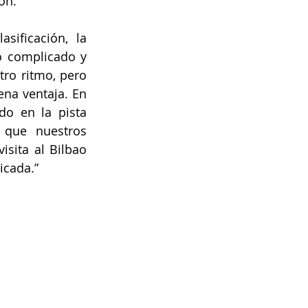
ón.
ificación, la 
 complicado y 
o ritmo, pero 
na ventaja. En 
o en la pista 
 que nuestros 
sita al Bilbao 
icada.”