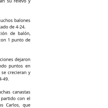
n su relevo y 
uchos balones 
tado de 4-24.
ión de balón, 
con 1 punto de 
aciones dejaron 
ndo puntos en 
se crecieran y 
4-49.
chas canastas 
partido con el 
s Carlos, que 