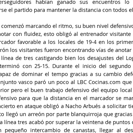
rseguidores habían ganado sus encuentros lo q
rse el partido para mantener la distancia con todos el
comenzó marcando el ritmo, su buen nivel defensivo 
notar con fluidez, esto obligó al entrenador visitante
ador favorable a los locales de 19-4 en los primer
arón los visitantes fueron encontrando vías de anotar 
línea de tres castigando bien los desajustes del Lo
 terminó con 25-15. Durante el inicio del segundo 
 capaz de dominar el tempo gracias a su cambio defe
onjunto vasco paró un poco al LBC Cocinas.com que 
rior pero el buen trabajo defensivo del equipo local
nsivo para que la distancia en el marcador se mant
acierto en ataque obligó a Nacho Arbués a solicitar t
llegó un arreón por parte blanquirroja que gracias 
a línea tres acabó por superar la veintena de puntos d
un pequeño intercambio de canastas, llegar al de