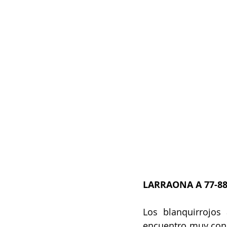
LARRAONA A 77-8
Los blanquirrojos
encuentro muy conce