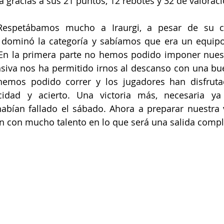
a gracias a sus 21 puntos, 12 rebotes y 32 de valoraci
espetábamos mucho a Iraurgi, a pesar de su clas
dominó la categoría y sabíamos que era un equipo
En la primera parte no hemos podido imponer nuestr
siva nos ha permitido irnos al descanso con una bue
hemos podido correr y los jugadores han disfrutad
idad y acierto. Una victoria más, necesaria ya
bían fallado el sábado. Ahora a preparar nuestra vi
n con mucho talento en lo que será una salida compl