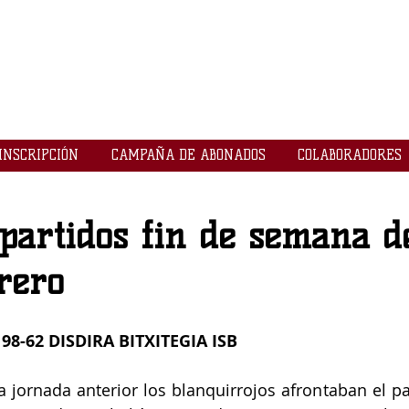
LOGROBASKET ​
CLUB
INSCRIPCIÓN
CAMPAÑA DE ABONADOS
COLABORADORES
partidos fin de semana de
rero
8-62 DISDIRA BITXITEGIA ISB
 la jornada anterior los blanquirrojos afrontaban el p