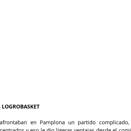
8 LOGROBASKET
 afrontaban en Pamplona un partido complicado,
ntrados y eso le dio ligeras ventajas desde el comie