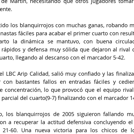
 de Martín, necesitando que otros jugadores tomara
ente.
ido los blanquirrojos con muchas ganas, robando m
anastas fáciles para acabar el primer cuarto con resul
rto la dinámica se mantuvo, con buena circulac
rápidos y defensa muy sólida que dejaron al rival 
uarto, llegando al descanso con el marcador 5-42.
 el LBC Arip Calidad, salió muy confiado y las finaliz
con bastantes fallos en entradas fáciles y cedie
e concentración, lo que provocó que el equipo rival 
parcial del cuarto(9-7) finalizando con el marcador 1
o, los blanquirrojos de 2005 siguieron fallando mu
ron a recuperar la actitud defensiva concluyendo el 
 21-60. Una nueva victoria para los chicos de lo