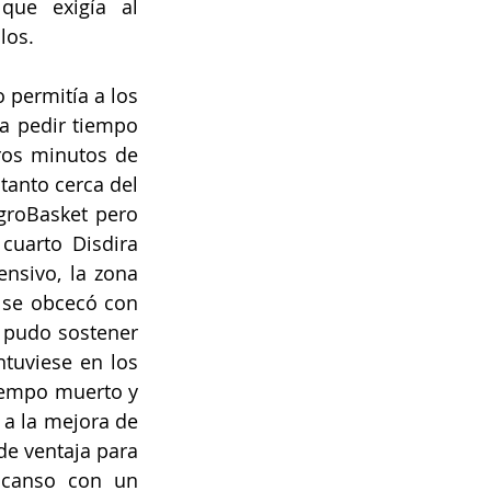
ue exigía al 
los.
permitía a los 
 a pedir tiempo 
os minutos de 
tanto cerca del 
groBasket pero 
cuarto Disdira 
nsivo, la zona 
se obcecó con 
 pudo sostener 
uviese en los 
iempo muerto y 
a la mejora de 
e ventaja para 
scanso con un 