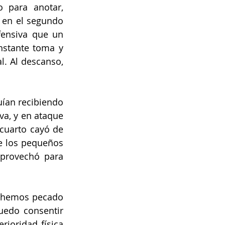
 para anotar, 
 en el segundo 
ensiva que un 
nstante toma y 
. Al descanso, 
uían recibiendo 
a, y en ataque 
cuarto cayó de 
e los pequeños 
provechó para 
e hemos pecado 
uedo consentir 
ioridad física 