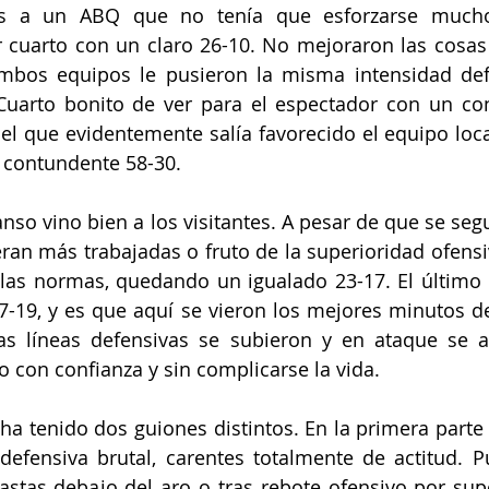
sas a un ABQ que no tenía que esforzarse mucho
 cuarto con un claro 26-10. No mejoraron las cosas
ambos equipos le pusieron la misma intensidad def
 Cuarto bonito de ver para el espectador con un co
el que evidentemente salía favorecido el equipo local
 contundente 58-30.
anso vino bien a los visitantes. A pesar de que se seg
eran más trabajadas o fruto de la superioridad ofensiv
las normas, quedando un igualado 23-17. El último 
7-19, y es que aquí se vieron los mejores minutos d
as líneas defensivas se subieron y en ataque se a
ro con confianza y sin complicarse la vida.
do ha tenido dos guiones distintos. En la primera part
defensiva brutal, carentes totalmente de actitud. P
tas debajo del aro o tras rebote ofensivo por super