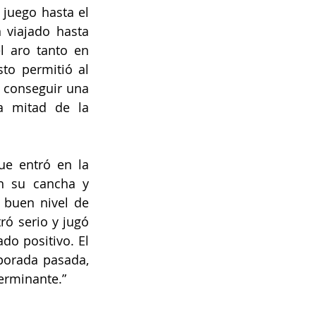
juego hasta el 
viajado hasta 
 aro tanto en 
to permitió al 
 conseguir una 
a mitad de la 
e entró en la 
en su cancha y 
buen nivel de 
ó serio y jugó 
o positivo. El 
porada pasada, 
erminante.”