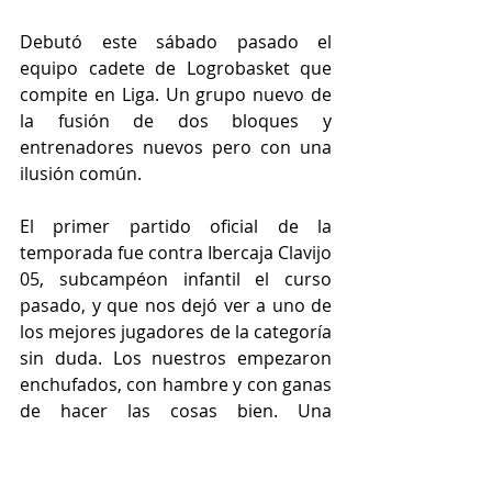
Debutó este sábado pasado el 
equipo cadete de Logrobasket que 
compite en Liga. Un grupo nuevo de 
la fusión de dos bloques y 
entrenadores nuevos pero con una 
ilusión común.
El primer partido oficial de la 
temporada fue contra Ibercaja Clavijo 
05, subcampéon infantil el curso 
pasado, y que nos dejó ver a uno de 
los mejores jugadores de la categoría 
sin duda. Los nuestros empezaron 
enchufados, con hambre y con ganas 
de hacer las cosas bien. Una 
asfixiante defensa y el ritmo en las 
transiciones hizo que el primer 
parcial acabara 6 -22 favorable  a los 