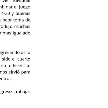
el individual 
binar el juego 
 4-30 y buenas 
a peor toma de 
produjo muchas 
o más igualado 
gresando así a 
sido el cuarto 
u diferencia. 
nos sirvió para 
ntros. 
reso, trabajar 