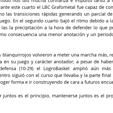
iodo nos dio mucha confianza e impulsó tanto a niv
ante este cuarto el LBC Grafometal fue capaz de com
o las transiciones rápidas generando un parcial de
uego. En el segundo cuarto bajó el ritmo debido a l
 las la precipitación a la hora de defender lo que 
 como consecuencia una menor anotación y un period
s blanquirrojos volvieron a meter una marcha más, re
a en su juego y carácter anotador; a pesar de haber 
efensa (10-29) el LogroBasket amplió aún más s
ntro siguió con el curso que llevaba y la parte final 
coger forma e ir construyendo de cara a futuros encue
r juntos es el principio, mantenerse juntos es el prog