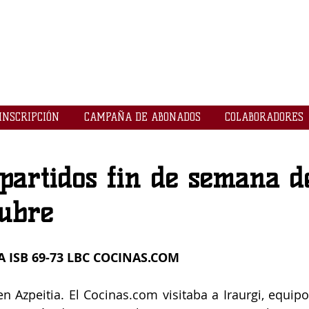
LOGROBASKET ​
CLUB
INSCRIPCIÓN
CAMPAÑA DE ABONADOS
COLABORADORES
partidos fin de semana de
tubre
A ISB 69-73 LBC COCINAS.COM
en Azpeitia. El Cocinas.com visitaba a Iraurgi, equipo