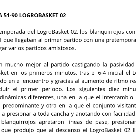
A 51-90 LOGROBASKET 02
 temporada del LogroBasket 02, los blanquirrojos co
al que llegaban al primer partido con una pretempor
gar varios partidos amistosos.
on mucho mejor al partido castigando la pasividad 
et en los primeros minutos, tras el 6-4 inicial el L
o en el encuentro y gracias al aumento de ritmo real
luir el primer periodo. Los siguientes diez minut
inámicas diferentes, una en la que el intercambio 
s predominante y otra en la que el conjunto visitan
a presionar a toda cancha y anotando con facilidad 
 blanquirrojos apretaron líneas de pase, presionar
 que produjo que al descanso el LogroBasket 02 ll