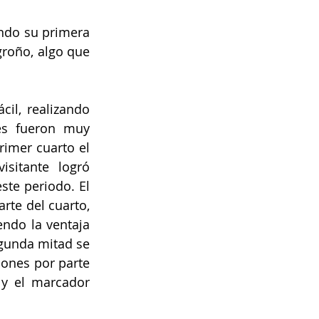
ndo su primera 
groño, algo que 
il, realizando 
es fueron muy 
imer cuarto el 
sitante logró 
te periodo. El 
te del cuarto, 
ndo la ventaja 
gunda mitad se 
ones por parte 
y el marcador 