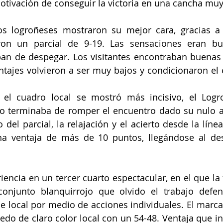
otivación de conseguir la victoria en una cancha mu
los logroñeses mostraron su mejor cara, gracias a
ron un parcial de 9-19. Las sensaciones eran bu
ban de despegar. Los visitantes encontraban buenas 
entajes volvieron a ser muy bajos y condicionaron el 
 el cuadro local se mostró más incisivo, el Logro
 terminaba de romper el encuentro dado su nulo aci
del parcial, la relajación y el acierto desde la línea
una ventaja de más de 10 puntos, llegándose al de
riencia en un tercer cuarto espectacular, en el que la f
onjunto blanquirrojo que olvido el trabajo defens
 local por medio de acciones individuales. El marcad
uedo de claro color local con un 54-48. Ventaja que i