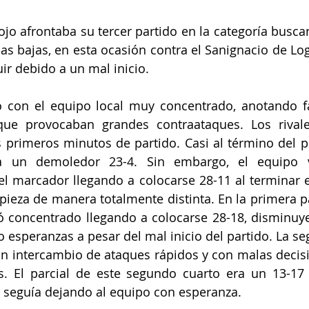
ojo afrontaba su tercer partido en la categoría busca
 las bajas, en esta ocasión contra el Sanignacio de Lo
r debido a un mal inicio. 
 con el equipo local muy concentrado, anotando fác
ue provocaban grandes contraataques. Los rival
 primeros minutos de partido. Casi al término del pr
a un demoledor 23-4. Sin embargo, el equipo vi
l marcador llegando a colocarse 28-11 al terminar es
eza de manera totalmente distinta. En la primera par
ó concentrado llegando a colocarse 28-18, disminuye
 esperanzas a pesar del mal inicio del partido. La se
n intercambio de ataques rápidos y con malas decisi
. El parcial de este segundo cuarto era un 13-17 
y seguía dejando al equipo con esperanza.