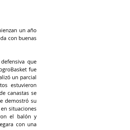
mienzan un año 
ada con buenas 
defensiva que 
ogroBasket fue 
izó un parcial 
os estuvieron 
de canastas se 
te demostró su 
en situaciones 
on el balón y 
egara con una 