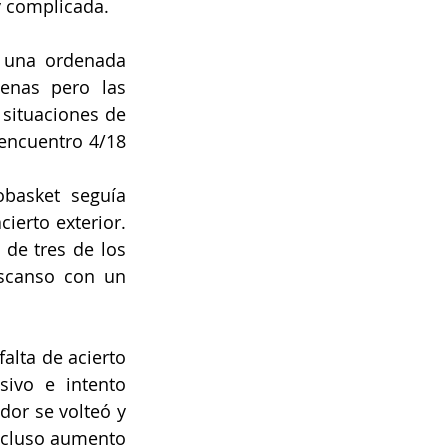
y complicada.
 una ordenada 
enas pero las 
situaciones de 
encuentro 4/18 
basket seguía 
erto exterior. 
 de tres de los 
scanso con un 
alta de acierto 
ivo e intento 
or se volteó y 
ncluso aumento 