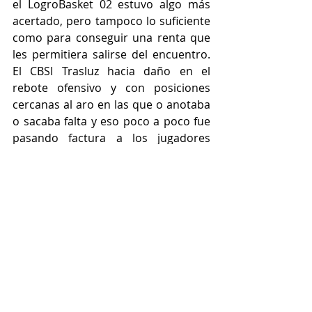
el LogroBasket 02 estuvo algo más 
acertado, pero tampoco lo suficiente 
como para conseguir una renta que 
les permitiera salirse del encuentro. 
El CBSI Trasluz hacia daño en el 
rebote ofensivo y con posiciones 
cercanas al aro en las que o anotaba 
o sacaba falta y eso poco a poco fue 
pasando factura a los jugadores 
blanquirrojos que se cargaron de 
faltas durante la primera parte. El 
partido se fue al descanso con un 30-
32 favorable al LogroBasket Club y 
con todo por decidirse en la segunda 
mitad.
La salida después del paso por los 
vestuarios fue muy buena para los 
intereses del LogroBasket 02, los 