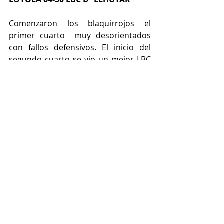
Comenzaron los blaquirrojos el 
primer cuarto  muy desorientados 
con fallos defensivos. El inicio del 
segundo cuarto se vio un mejor LBC 
D´Elhuyar pero el rival seguía 
anotando con fluidez, al descanso el 
equipo local se fue con un resultado 
36-21.
Tras el paso por los vestuarios el 
LogroBasket estuvo mejor a nivel 
defensivo y ofensivo para recortar la 
distancia en el marcador. El ultimo 
cuarto los visitantes lo intentaron 
pero no pudo ser, el LBC D´Elhuyar 
entré en el intercambio de canastas y 
los minutos pasaron sin ningún 