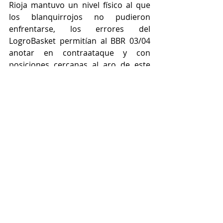
Rioja mantuvo un nivel físico al que 
los blanquirrojos no pudieron 
enfrentarse, los errores del 
LogroBasket permitían al BBR 03/04 
anotar en contraataque y con 
posiciones cercanas al aro de este 
modo pudieron sumar muchos 
puntos. El LBC D´Elhuyar 04 lo 
intentó hasta el final e incluso tuvo 
un triple para ganar sobre la bocina 
pero no entró. Finalmente el BBR se 
impuso por 55-57 y de ese modo 
consiguieron la primera victoria de la 
temporada. 
A.Labad: "No hemos sido capaces de 
corregir los errores defensivos que 
hemos cometido desde el inicio del 
partido. La semana de 