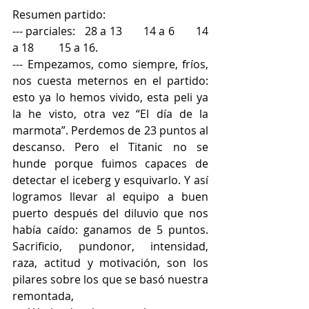
Resumen partido:
--- parciales:   28 a 13       14 a 6       14 
a 18         15 a 16.
--- Empezamos, como siempre, fríos, 
nos cuesta meternos en el partido: 
esto ya lo hemos vivido, esta peli ya 
la he visto, otra vez “El día de la 
marmota”. Perdemos de 23 puntos al 
descanso. Pero el Titanic no se 
hunde porque fuimos capaces de 
detectar el iceberg y esquivarlo. Y así 
logramos llevar al equipo a buen 
puerto después del diluvio que nos 
había caído: ganamos de 5 puntos. 
Sacrificio, pundonor, intensidad, 
raza, actitud y motivación, son los 
pilares sobre los que se basó nuestra 
remontada,