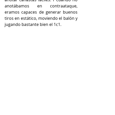
anotábamos en contraataque, 
eramos capaces de generar buenos 
tiros en estático, moviendo el balón y 
jugando bastante bien el 1c1.
En el inicio de la segunda parte la 
dinámica fue muy similar a la de la 
primera parte, realizando alguna 
muy buen defensa, saltando bien a 
las ayudas y haciendo buenas 
rotaciones defensivas, pero a lo largo 
de esta segunda parte, la corta 
rotación de la que pudimos disfrutar 
el sábado empezó a pasar factura y 
en los chavales el cansancio empezó 
a hacer mella. Esto, junto a la falta de 
costumbre de jugar partidos 
competidos, nos llevó a que 