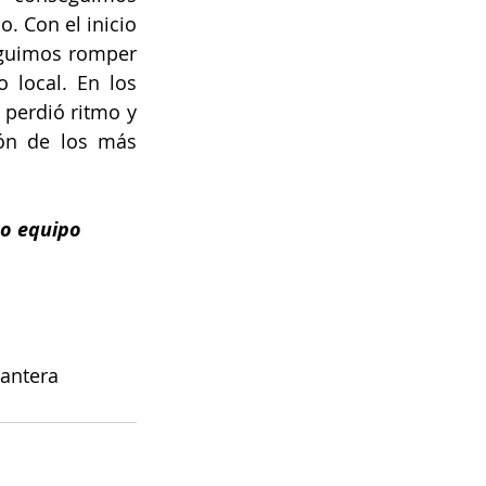
 Con el inicio 
eguimos romper 
 local. En los 
perdió ritmo y 
ón de los más 
ro equipo 
antera