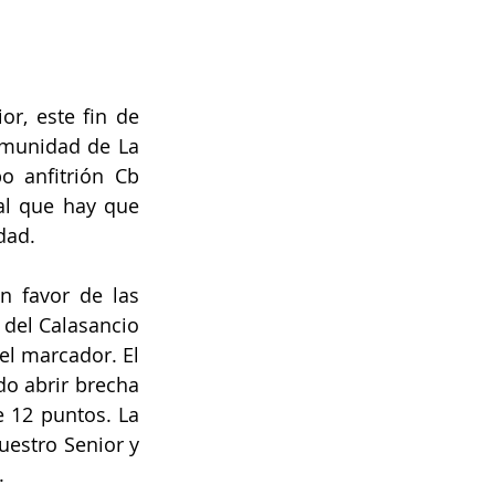
, este fin de 
munidad de La 
o anfitrión Cb 
al que hay que 
dad.
n favor de las 
del Calasancio 
l marcador. El 
 abrir brecha 
 12 puntos. La 
estro Senior y 
.