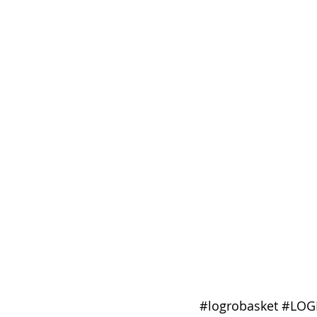
#logrobasket
#LOG