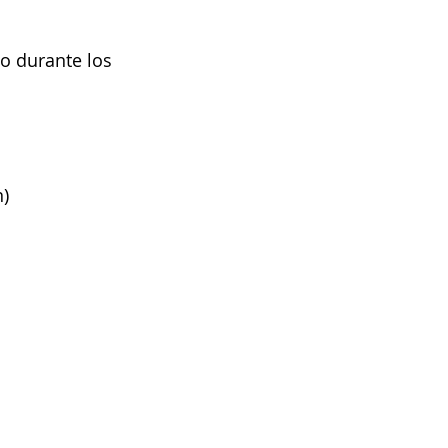
 durante los 
n
) 