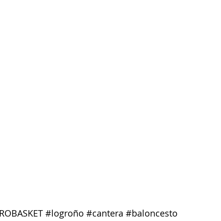
ROBASKET
#logroño
#cantera
#baloncesto