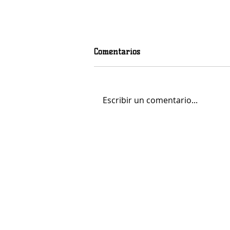
Comentarios
Escribir un comentario...
Logrobasket Club primer
"Club amigo" del Club
Deportivo Promete
LOGR