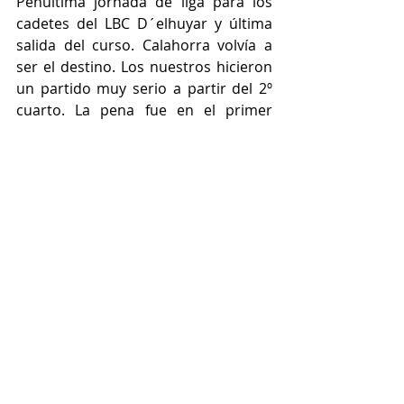
Penúltima jornada de liga para los 
cadetes del LBC D´elhuyar y última 
salida del curso. Calahorra volvía a 
ser el destino. Los nuestros hicieron 
un partido muy serio a partir del 2º 
cuarto. La pena fue en el primer 
cuarto el castigo para los de Javi e 
Iván fue excesivo.
El juego durante el segundo tiempo 
de los de Logrobasket fue muy 
vistoso, alegre y completo a nivel 
colectivo, donde se priorizó el 
colectivo a lo individual.
La sensación final de los nuestro fue 
positiva a pesar de un marcador que 
para nada es justo con lo que se vio 
en la pista.