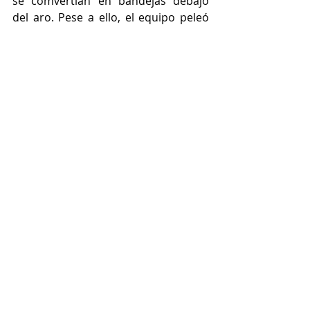
se comvertían en bandejas debajo 
del aro. Pese a ello, el equipo peleó 
todo el partido, intentando realizar 
buenos ataques, consiguiendo 
buenos tiros y, como viene siendo 
habitual, presionando la mayor parte 
del partido. 
Partido para aprender, reforzar las 
cosas que se hacen bien y ver todos 
los errores que cometemos. 
Enhorabuena al SanIgnacio.
LOGROBASKET 03. 32-38 CLAVIJO 
INFANTIL VERDE
Buen partido de los chavales en 
líneas generales.Nos encontramos 
con una defensa muy cerrada, a la 