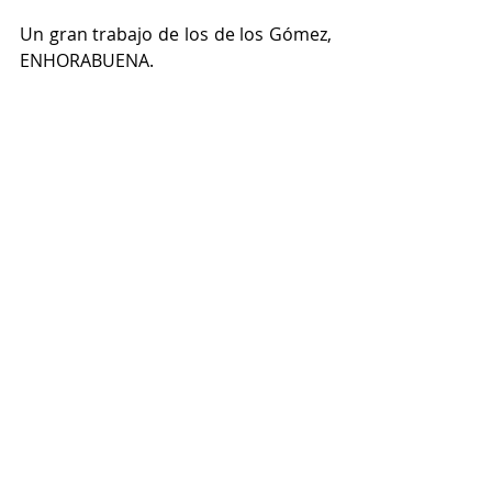
Un gran trabajo de los de los Gómez, 
ENHORABUENA.
#liga
#basket
#larioja
#logroño
#cantera
#LOGROBASKET
#baloncesto
Crónicas de partidos