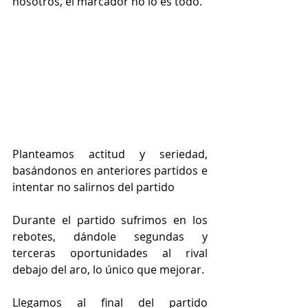
nosotros, el marcador no lo es todo.
SAN ANTONIO 54 - 51 
CAFETERÍA LAS TORRES
Primer partido de la segunda 
fase con máxima igualdad en 
casa de Pradejon.
Planteamos actitud y seriedad, 
basándonos en anteriores partidos e 
intentar no salirnos del partido
Durante el partido sufrimos en los 
rebotes, dándole segundas y 
terceras oportunidades al rival 
debajo del aro, lo único que mejorar.
Llegamos al final del partido 