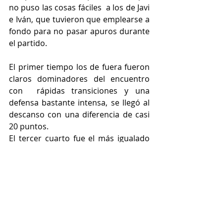
no puso las cosas fáciles  a los de Javi 
e Iván, que tuvieron que emplearse a 
fondo para no pasar apuros durante 
el partido.
El primer tiempo los de fuera fueron 
claros dominadores del encuentro 
con  rápidas transiciones y una 
defensa bastante intensa, se llegó al 
descanso con una diferencia de casi 
20 puntos.
El tercer cuarto fue el más igualado 
de los cuatro y es que San Ignacio no 
dejó que la diferencia se ampliara en 
exceso. En el último cuarto otro 
arreón de los nuestros hizo que el 
marcador reflejara el 44-70 final. Los 
cadetes siguen con paso firme en 
esta competición con 11 victorias y 1 