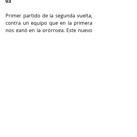
03 
Primer partido de la segunda vuelta, 
contra un equipo que en la primera 
nos ganó en la prórroga. Este nuevo 
encuentro volvió a ser muy igualado.
Como parte de la evolución del 
equipo, tratamos de hacer cosas 
nuevas, por lo que es el primer 
partido en el que presionamos a 
todo campo.
Durante la primera parte hacemos 
notar que somos un equipo de 
segundo año, anotando canastas 
fáciles después de rebote ofensivo. 
Muy desordenados en ataque, las 
pocas veces que jugamos nuestro 